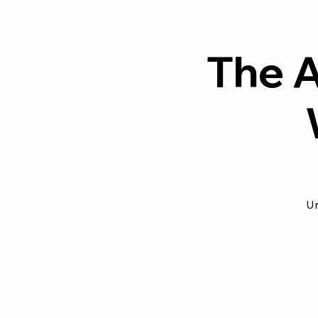
The A
Un